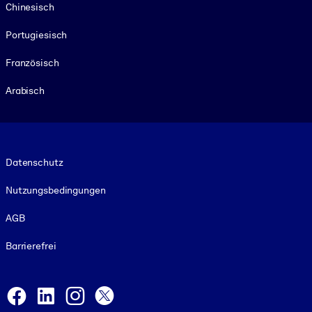
Chinesisch
Portugiesisch
Französisch
Arabisch
Footer legal
Datenschutz
Nutzungsbedingungen
AGB
Barrierefrei
Social and Apps
Facebook
LinkedIn
Instagram
X