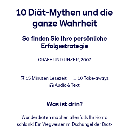
Gesundheit & Wohlbefinden
10 Diät-Mythen und die
Bauen Sie eine gesunde und resiliente Belegschaft auf.
ganze Wahrheit
NACH SYSTEM
So finden Sie Ihre persönliche
Für LMS/LXP
Erfolgsstrategie
Integrieren Sie kompaktes, verifiziertes Wissen in Ihr LMS/LXP für
bessere Lernergebnisse.
GRÄFE UND UNZER
,
2007
Für Unternehmensbibliotheken
Bereichern Sie Ihre Unternehmensbibliothek mit
15 Minuten Lesezeit
10 Take-aways
vertrauenswürdigem, praxisnahem Business-Wissen.
Audio & Text
Für KI-Systeme
Nutzen Sie verlässliches, strukturiertes Wissen, um die Ergebnisse
Was ist drin?
Ihrer KI-Systeme zu optimieren.
Wunderdiäten machen allenfalls Ihr Konto
schlank! Ein Wegweiser im Dschungel der Diät-