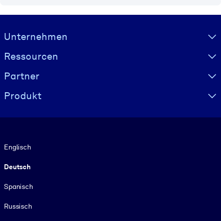
Visually hidden Text
Unternehmen
Ressourcen
Partner
Produkt
Sprache
Englisch
Deutsch
Spanisch
Russisch