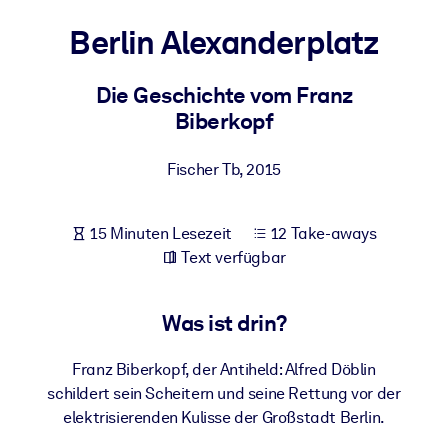
Gesundheit & Wohlbefinden
Berlin Alexanderplatz
Bauen Sie eine gesunde und resiliente Belegschaft auf.
Die Geschichte vom Franz
Biberkopf
NACH SYSTEM
Für LMS/LXP
Fischer Tb
,
2015
Integrieren Sie kompaktes, verifiziertes Wissen in Ihr LMS/LXP für
bessere Lernergebnisse.
Für Unternehmensbibliotheken
15 Minuten Lesezeit
12 Take-aways
Text verfügbar
Bereichern Sie Ihre Unternehmensbibliothek mit
vertrauenswürdigem, praxisnahem Business-Wissen.
Was ist drin?
Für KI-Systeme
Nutzen Sie verlässliches, strukturiertes Wissen, um die Ergebnisse
Franz Biberkopf, der Antiheld: Alfred Döblin
Ihrer KI-Systeme zu optimieren.
schildert sein Scheitern und seine Rettung vor der
elektrisierenden Kulisse der Großstadt Berlin.