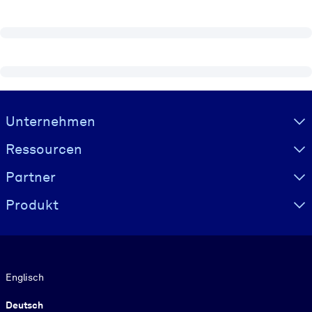
Visually hidden Text
Unternehmen
Ressourcen
Partner
Produkt
Sprache
Englisch
Deutsch