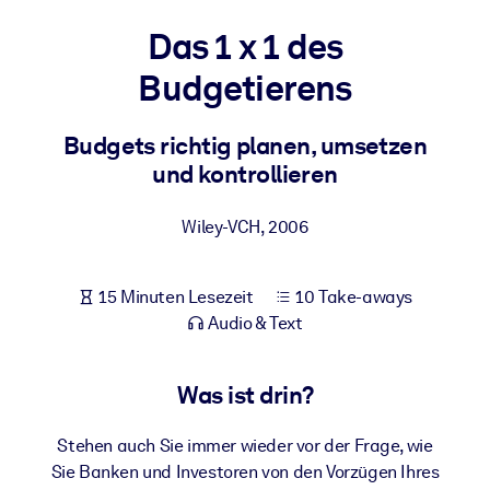
Gesundheit & Wohlbefinden
Das 1 x 1 des
Bauen Sie eine gesunde und resiliente Belegschaft auf.
Budgetierens
NACH SYSTEM
Budgets richtig planen, umsetzen
Für LMS/LXP
und kontrollieren
Integrieren Sie kompaktes, verifiziertes Wissen in Ihr LMS/LXP für
bessere Lernergebnisse.
Wiley-VCH
,
2006
Für Unternehmensbibliotheken
Bereichern Sie Ihre Unternehmensbibliothek mit
15 Minuten Lesezeit
10 Take-aways
vertrauenswürdigem, praxisnahem Business-Wissen.
Audio & Text
Für KI-Systeme
Nutzen Sie verlässliches, strukturiertes Wissen, um die Ergebnisse
Was ist drin?
Ihrer KI-Systeme zu optimieren.
Stehen auch Sie immer wieder vor der Frage, wie
Sie Banken und Investoren von den Vorzügen Ihres