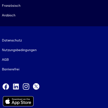
Französisch
Arabisch
Footer legal
Datenschutz
Nutzungsbedingungen
AGB
Barrierefrei
Social and Apps
Facebook
LinkedIn
Instagram
X