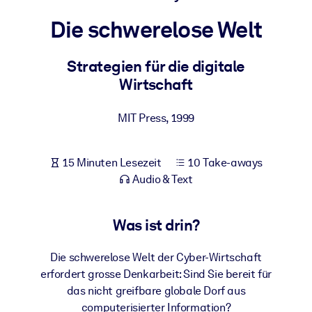
Gesundheit & Wohlbefinden
Die schwerelose Welt
Bauen Sie eine gesunde und resiliente Belegschaft auf.
Strategien für die digitale
Wirtschaft
NACH SYSTEM
Für LMS/LXP
MIT Press
,
1999
Integrieren Sie kompaktes, verifiziertes Wissen in Ihr LMS/LXP für
bessere Lernergebnisse.
Für Unternehmensbibliotheken
15 Minuten Lesezeit
10 Take-aways
Audio & Text
Bereichern Sie Ihre Unternehmensbibliothek mit
vertrauenswürdigem, praxisnahem Business-Wissen.
Was ist drin?
Für KI-Systeme
Nutzen Sie verlässliches, strukturiertes Wissen, um die Ergebnisse
Die schwerelose Welt der Cyber-Wirtschaft
Ihrer KI-Systeme zu optimieren.
erfordert grosse Denkarbeit: Sind Sie bereit für
das nicht greifbare globale Dorf aus
computerisierter Information?