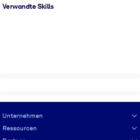
Verwandte Skills
Visually hidden Text
Unternehmen
Ressourcen