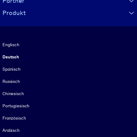
Partner
Produkt
Sprache
Englisch
Deutsch
Spanisch
Russisch
Chinesisch
Portugiesisch
Französisch
Arabisch