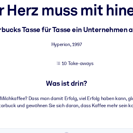
r Herz muss mit hin
 bessere Lernergebnisse.
rbucks Tasse für Tasse ein Unternehmen 
gem, praxisnahem Business-Wissen.
Hyperion
,
1997
10 Take-aways
 Ihrer KI-Systeme zu optimieren.
Was ist drin?
ilchkaffee? Dass man damit Erfolg, viel Erfolg haben kann, gl
arbuck und gewöhnen Sie sich daran, dass Kaffee mehr sein ka