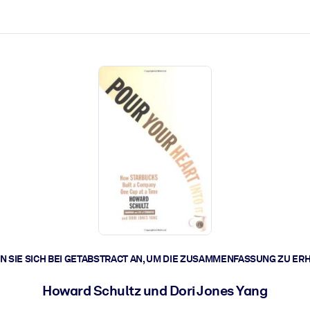
zen aus.
r.
zu lösen und schneller zu handeln.
t braucht.
 SIE SICH BEI GETABSTRACT AN, UM DIE ZUSAMMENFASSUNG ZU ER
Howard Schultz und Dori Jones Yang