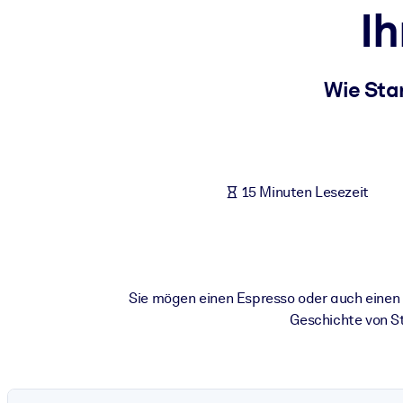
Ih
NACH SYSTEM
Für LMS/LXP
Integrieren Sie kompaktes, verifiziertes Wissen in Ihr LMS/LXP für
Wie Sta
Für Unternehmensbibliotheken
Bereichern Sie Ihre Unternehmensbibliothek mit vertrauenswürdi
Für KI-Systeme
15 Minuten Lesezeit
Nutzen Sie verlässliches, strukturiertes Wissen, um die Ergebnisse
Sie mögen einen Espresso oder auch einen M
Geschichte von St