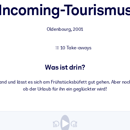
Incoming-Tourismu
 bessere Lernergebnisse.
Oldenbourg
,
2001
gem, praxisnahem Business-Wissen.
10 Take-aways
 Ihrer KI-Systeme zu optimieren.
Was ist drin?
trand und lässt es sich am Frühstücksbüfett gut gehen. Aber no
ob der Urlaub für ihn ein geglückter wird!