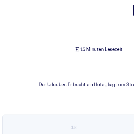
NACH SYSTEM
Für LMS/LXP
Integrieren Sie kompaktes, verifiziertes Wissen in Ihr LMS/LXP für
Für Unternehmensbibliotheken
Bereichern Sie Ihre Unternehmensbibliothek mit vertrauenswürdi
15 Minuten Lesezeit
Für KI-Systeme
Nutzen Sie verlässliches, strukturiertes Wissen, um die Ergebnisse
Der Urlauber: Er bucht ein Hotel, liegt am S
1×