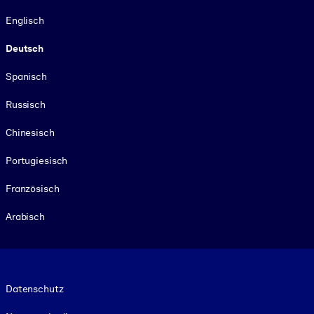
Sprache
Englisch
Deutsch
Spanisch
Russisch
Chinesisch
Portugiesisch
Französisch
Arabisch
Footer legal
Datenschutz