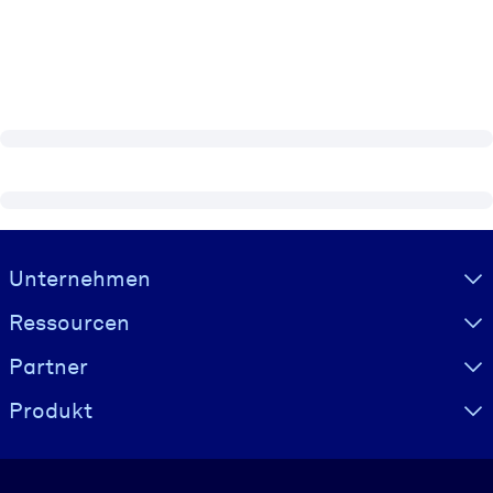
Visually hidden Text
Unternehmen
Ressourcen
Partner
Produkt