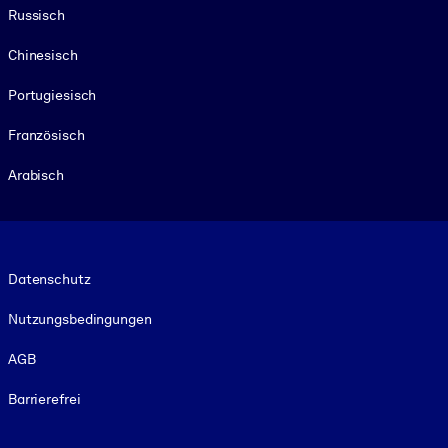
Russisch
Chinesisch
Portugiesisch
Französisch
Arabisch
Footer legal
Datenschutz
Nutzungsbedingungen
AGB
Barrierefrei
Social and Apps