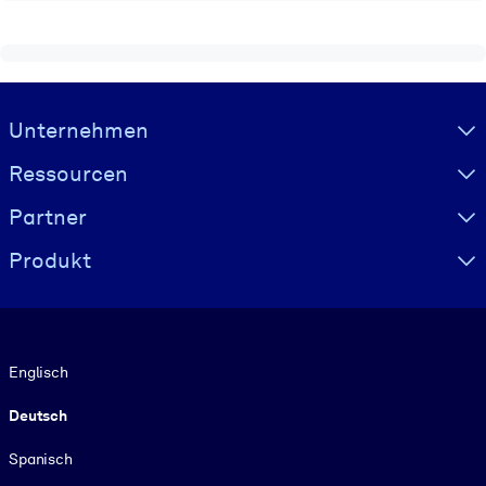
Visually hidden Text
Unternehmen
Ressourcen
Partner
Produkt
Sprache
Englisch
Deutsch
Spanisch