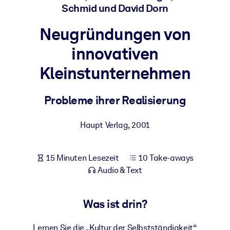
Schmid und David Dorn
Gesundheit & Wohlbefinden
Bauen Sie eine gesunde und resiliente Belegschaft auf.
Neugründungen von
innovativen
NACH SYSTEM
Kleinstunternehmen
Für LMS/LXP
Integrieren Sie kompaktes, verifiziertes Wissen in Ihr LMS/LXP für
Probleme ihrer Realisierung
bessere Lernergebnisse.
Für Unternehmensbibliotheken
Haupt Verlag
,
2001
Bereichern Sie Ihre Unternehmensbibliothek mit
vertrauenswürdigem, praxisnahem Business-Wissen.
15 Minuten Lesezeit
10 Take-aways
Für KI-Systeme
Audio & Text
Nutzen Sie verlässliches, strukturiertes Wissen, um die Ergebnisse
Ihrer KI-Systeme zu optimieren.
Was ist drin?
Lernen Sie die „Kultur der Selbstständigkeit“