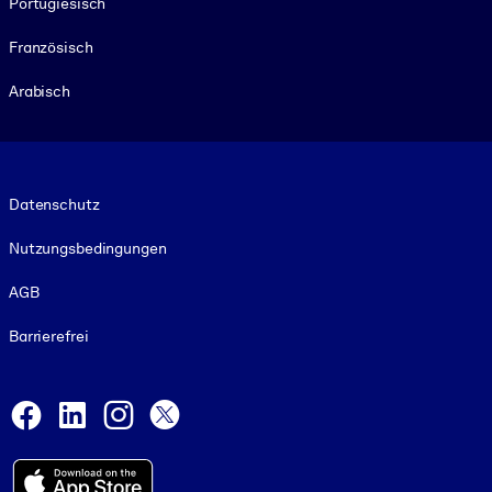
Portugiesisch
Französisch
Arabisch
Footer legal
Datenschutz
Nutzungsbedingungen
AGB
Barrierefrei
Social and Apps
Facebook
LinkedIn
Instagram
X