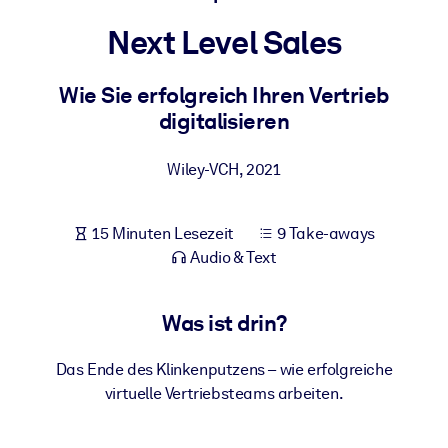
Gesundheit & Wohlbefinden
Next Level Sales
Bauen Sie eine gesunde und resiliente Belegschaft auf.
Wie Sie erfolgreich Ihren Vertrieb
digitalisieren
NACH SYSTEM
Für LMS/LXP
Wiley-VCH
,
2021
Integrieren Sie kompaktes, verifiziertes Wissen in Ihr LMS/LXP für
bessere Lernergebnisse.
Für Unternehmensbibliotheken
15 Minuten Lesezeit
9 Take-aways
Audio & Text
Bereichern Sie Ihre Unternehmensbibliothek mit
vertrauenswürdigem, praxisnahem Business-Wissen.
Was ist drin?
Für KI-Systeme
Nutzen Sie verlässliches, strukturiertes Wissen, um die Ergebnisse
Das Ende des Klinkenputzens – wie erfolgreiche
Ihrer KI-Systeme zu optimieren.
virtuelle Vertriebsteams arbeiten.