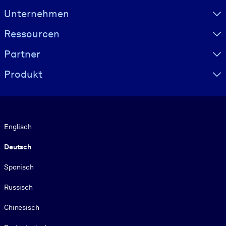
Visually hidden Text
Unternehmen
Ressourcen
Partner
Produkt
Sprache
Englisch
Deutsch
Spanisch
Russisch
Chinesisch