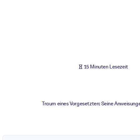
NACH SYSTEM
Für LMS/LXP
Integrieren Sie kompaktes, verifiziertes Wissen in Ihr LMS/LXP für
Für Unternehmensbibliotheken
Bereichern Sie Ihre Unternehmensbibliothek mit vertrauenswürdi
Für KI-Systeme
15 Minuten Lesezeit
Nutzen Sie verlässliches, strukturiertes Wissen, um die Ergebnisse
Traum eines Vorgesetzten: Seine Anweisunge