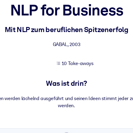
NLP for Business
 bessere Lernergebnisse.
Mit NLP zum beruflichen Spitzenerfolg
gem, praxisnahem Business-Wissen.
GABAL
,
2003
10 Take-aways
 Ihrer KI-Systeme zu optimieren.
Was ist drin?
n werden lächelnd ausgeführt und seinen Ideen stimmt jeder z
werden.