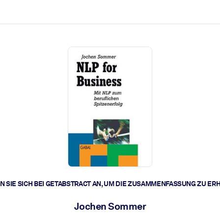
zen aus.
r.
zu lösen und schneller zu handeln.
t braucht.
 SIE SICH BEI GETABSTRACT AN, UM DIE ZUSAMMENFASSUNG ZU ER
Jochen Sommer