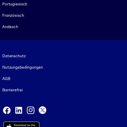
Portugiesisch
Französisch
Arabisch
Footer legal
Datenschutz
Nutzungsbedingungen
AGB
Barrierefrei
Social and Apps
Facebook
LinkedIn
Instagram
X