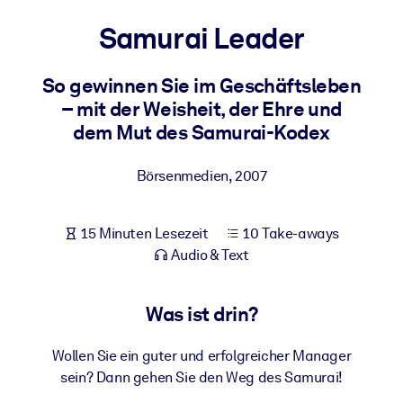
Gesundheit & Wohlbefinden
Samurai Leader
Bauen Sie eine gesunde und resiliente Belegschaft auf.
So gewinnen Sie im Geschäftsleben
– mit der Weisheit, der Ehre und
NACH SYSTEM
Für LMS/LXP
dem Mut des Samurai-Kodex
Integrieren Sie kompaktes, verifiziertes Wissen in Ihr LMS/LXP für
bessere Lernergebnisse.
Börsenmedien
,
2007
Für Unternehmensbibliotheken
15 Minuten Lesezeit
10 Take-aways
Bereichern Sie Ihre Unternehmensbibliothek mit
Audio & Text
vertrauenswürdigem, praxisnahem Business-Wissen.
Für KI-Systeme
Was ist drin?
Nutzen Sie verlässliches, strukturiertes Wissen, um die Ergebnisse
Ihrer KI-Systeme zu optimieren.
Wollen Sie ein guter und erfolgreicher Manager
sein? Dann gehen Sie den Weg des Samurai!