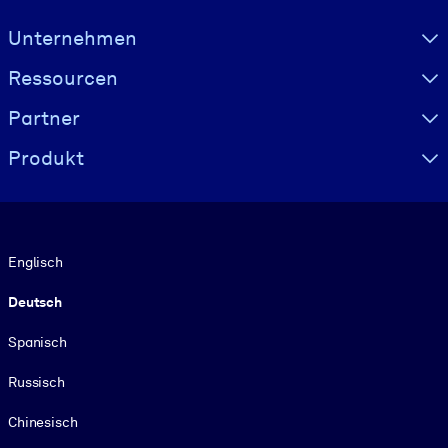
Visually hidden Text
Unternehmen
Ressourcen
Partner
Produkt
Sprache
Englisch
Deutsch
Spanisch
Russisch
Chinesisch