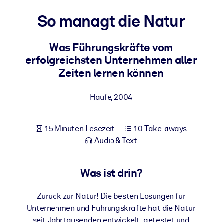
Gesundheit & Wohlbefinden
So managt die Natur
Bauen Sie eine gesunde und resiliente Belegschaft auf.
Was Führungskräfte vom
erfolgreichsten Unternehmen aller
NACH SYSTEM
Für LMS/LXP
Zeiten lernen können
Integrieren Sie kompaktes, verifiziertes Wissen in Ihr LMS/LXP für
bessere Lernergebnisse.
Haufe
,
2004
Für Unternehmensbibliotheken
15 Minuten Lesezeit
10 Take-aways
Bereichern Sie Ihre Unternehmensbibliothek mit
Audio & Text
vertrauenswürdigem, praxisnahem Business-Wissen.
Für KI-Systeme
Was ist drin?
Nutzen Sie verlässliches, strukturiertes Wissen, um die Ergebnisse
Ihrer KI-Systeme zu optimieren.
Zurück zur Natur! Die besten Lösungen für
Unternehmen und Führungskräfte hat die Natur
seit Jahrtausenden entwickelt, getestet und