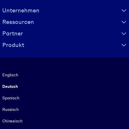
Visually hidden Text
Unternehmen
Ressourcen
Partner
Produkt
Sprache
Englisch
Deutsch
Spanisch
Russisch
Chinesisch