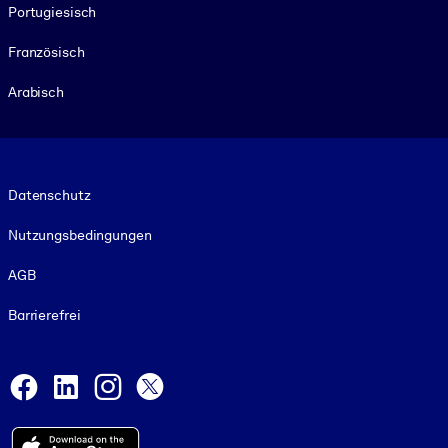
Portugiesisch
Französisch
Arabisch
Footer legal
Datenschutz
Nutzungsbedingungen
AGB
Barrierefrei
Social and Apps
Facebook
LinkedIn
Instagram
X