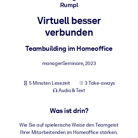
Rumpl
Gesundheit & Wohlbefinden
Bauen Sie eine gesunde und resiliente Belegschaft auf.
Virtuell besser
verbunden
NACH SYSTEM
Für LMS/LXP
Teambuilding im Homeoffice
Integrieren Sie kompaktes, verifiziertes Wissen in Ihr LMS/LXP für
bessere Lernergebnisse.
managerSeminare
,
2023
Für Unternehmensbibliotheken
Bereichern Sie Ihre Unternehmensbibliothek mit
5 Minuten Lesezeit
3 Take-aways
vertrauenswürdigem, praxisnahem Business-Wissen.
Audio & Text
Für KI-Systeme
Was ist drin?
Nutzen Sie verlässliches, strukturiertes Wissen, um die Ergebnisse
Ihrer KI-Systeme zu optimieren.
Wie Sie auf spielerische Weise den Teamgeist
Ihrer Mitarbeitenden im Homeoffice stärken.