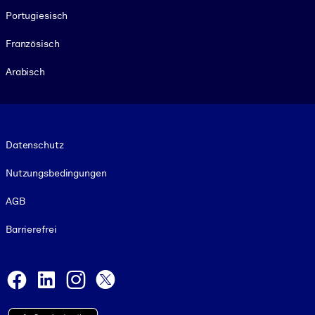
Portugiesisch
Französisch
Arabisch
Footer legal
Datenschutz
Nutzungsbedingungen
AGB
Barrierefrei
Social and Apps
Facebook
LinkedIn
Instagram
X