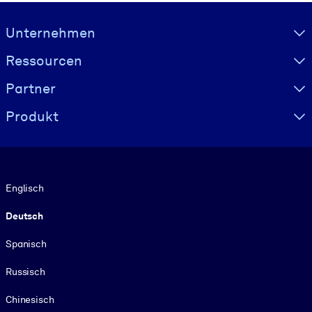
Visually hidden Text
Unternehmen
Ressourcen
Partner
Produkt
Sprache
Englisch
Deutsch
Spanisch
Russisch
Chinesisch