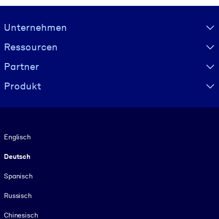
Visually hidden Text
Unternehmen
Ressourcen
Partner
Produkt
Sprache
Englisch
Deutsch
Spanisch
Russisch
Chinesisch