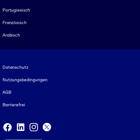
Portugiesisch
Französisch
Arabisch
Footer legal
Datenschutz
Nutzungsbedingungen
AGB
Barrierefrei
Social and Apps
Facebook
LinkedIn
Instagram
X