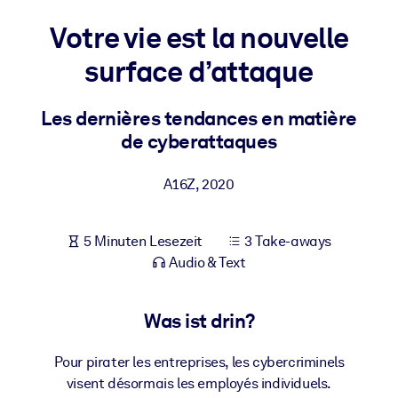
Gesundheit & Wohlbefinden
Votre vie est la nouvelle
Bauen Sie eine gesunde und resiliente Belegschaft auf.
surface d’attaque
NACH SYSTEM
Les dernières tendances en matière
Für LMS/LXP
de cyberattaques
Integrieren Sie kompaktes, verifiziertes Wissen in Ihr LMS/LXP für
bessere Lernergebnisse.
A16Z
,
2020
Für Unternehmensbibliotheken
Bereichern Sie Ihre Unternehmensbibliothek mit
5 Minuten Lesezeit
3 Take-aways
vertrauenswürdigem, praxisnahem Business-Wissen.
Audio & Text
Für KI-Systeme
Nutzen Sie verlässliches, strukturiertes Wissen, um die Ergebnisse
Was ist drin?
Ihrer KI-Systeme zu optimieren.
Pour pirater les entreprises, les cybercriminels
visent désormais les employés individuels.