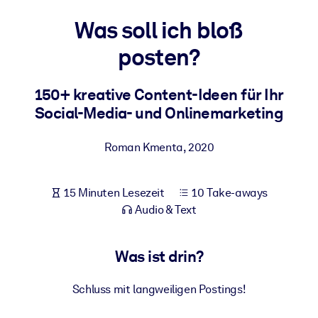
Gesundheit & Wohlbefinden
Was soll ich bloß
Bauen Sie eine gesunde und resiliente Belegschaft auf.
posten?
NACH SYSTEM
150+ kreative Content-Ideen für Ihr
Für LMS/LXP
Social-Media- und Onlinemarketing
Integrieren Sie kompaktes, verifiziertes Wissen in Ihr LMS/LXP für
bessere Lernergebnisse.
Roman Kmenta
,
2020
Für Unternehmensbibliotheken
Bereichern Sie Ihre Unternehmensbibliothek mit
15 Minuten Lesezeit
10 Take-aways
vertrauenswürdigem, praxisnahem Business-Wissen.
Audio & Text
Für KI-Systeme
Nutzen Sie verlässliches, strukturiertes Wissen, um die Ergebnisse
Was ist drin?
Ihrer KI-Systeme zu optimieren.
Schluss mit langweiligen Postings!