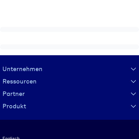
Visually hidden Text
Unternehmen
Ressourcen
Partner
Produkt
Sprache
Englisch