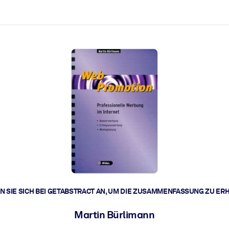
zen aus.
r.
zu lösen und schneller zu handeln.
t braucht.
 SIE SICH BEI GETABSTRACT AN, UM DIE ZUSAMMENFASSUNG ZU ER
Martin Bürlimann