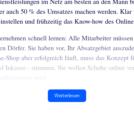
Dienstleistungen im Netz am besten an den Mann b
der auch 50 % des Umsatzes machen werden. Klar i
 einstellen und frühzeitig das Know-how des Onlin
ernehmen schnell lernen: Alle Mitarbeiter müssen m
n Dörfer. Sie haben vor, Ihr Absatzgebiet auszude
e-Shop aber erfolgreich läuft, muss das Konzept f
d Inkasso - stimmen. Sie wollen Schuhe online ve
tleistungen wird...
Weiterlesen