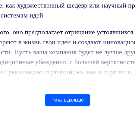
ие, как художественный шедевр или научный п
 системам идей.
вого, оно предполагает отрицание устоявшихся
оряют в жизнь свои идеи и создают инновацио
сти. Пусть ваша компания будет не лучше друг
адиционные убеждения, с большей вероятность
еализацию стратегии; но, как и стратегия, ре
.
Читать дальше