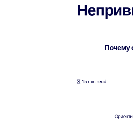
Неприв
BY SYSTEM
For LMS/LXP
Bring bite-sized, verified knowledge into your LMS/LXP for stronger
For Corporate Libraries
Enrich your corporate library with trusted, ready-to-use business 
Почему 
For AI Systems
Fuel your AI systems with reliable, structured knowledge to improv
15 min read
Ориентир