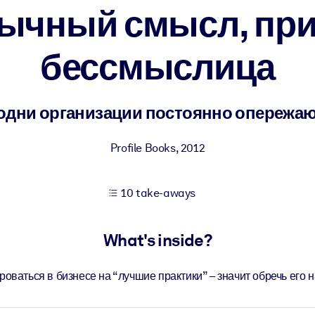
ычный смысл, пр
бессмыслица
 learning results.
knowledge.
одни организации постоянно опережаю
Profile Books
,
2012
e outputs.
10 take-aways
What's inside?
оваться в бизнесе на “лучшие практики” – значит обречь его н