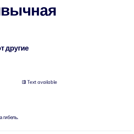
ивычная
т другие
Text available
а гибель.