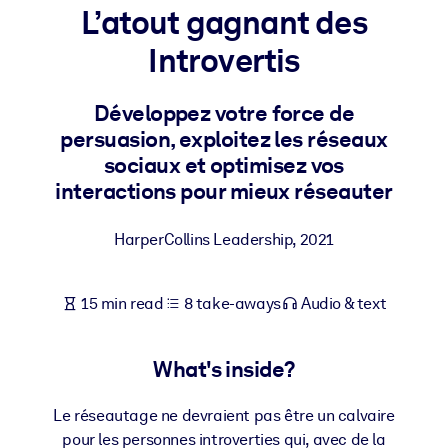
L’atout gagnant des
BY SYSTEM
Introvertis
For LMS/LXP
Bring bite-sized, verified knowledge into your LMS/LXP for stronge
Développez votre force de
learning results.
persuasion, exploitez les réseaux
For Corporate Libraries
sociaux et optimisez vos
interactions pour mieux réseauter
Enrich your corporate library with trusted, ready-to-use business
knowledge.
HarperCollins Leadership
,
2021
For AI Systems
Fuel your AI systems with reliable, structured knowledge to improv
15 min read
8 take-aways
Audio & text
outputs.
What's inside?
Le réseautage ne devraient pas être un calvaire
pour les personnes introverties qui, avec de la