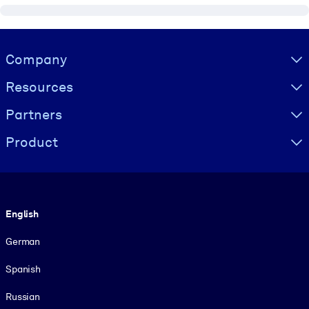
Visually hidden Text
Company
Resources
Partners
Product
Language
English
German
Spanish
Russian