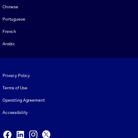
Chinese
Portuguese
French
Arabic
Footer legal
Privacy Policy
Terms of Use
Operating Agreement
Accessibility
Social and Apps
Facebook
LinkedIn
Instagram
X