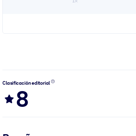
1×
Clasificación editorial
8