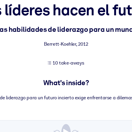
 líderes hacen el fu
 learning results.
as habilidades de liderazgo para un mund
knowledge.
Berrett-Koehler
,
2012
10 take-aways
e outputs.
What's inside?
e liderazgo para un futuro incierto exige enfrentarse a dilemas