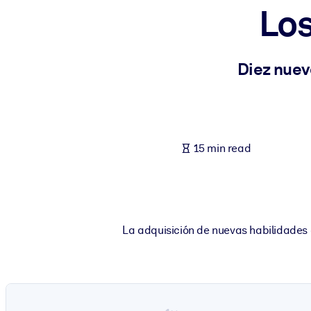
Los
BY SYSTEM
For LMS/LXP
Bring bite-sized, verified knowledge into your LMS/LXP for stronger
Diez nuev
For Corporate Libraries
Enrich your corporate library with trusted, ready-to-use business 
For AI Systems
15 min read
Fuel your AI systems with reliable, structured knowledge to improv
La adquisición de nuevas habilidades d