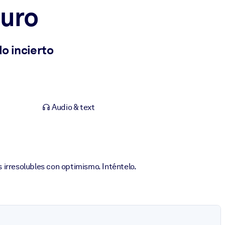
turo
o incierto
Audio & text
 irresolubles con optimismo. Inténtelo.