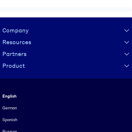
Visually hidden Text
Company
Resources
Partners
Product
Language
English
German
Spanish
Russian