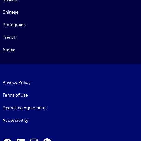
Chinese
Portuguese
French
Arabic
Footer legal
Privacy Policy
Terms of Use
Operating Agreement
Accessibility
Social and Apps