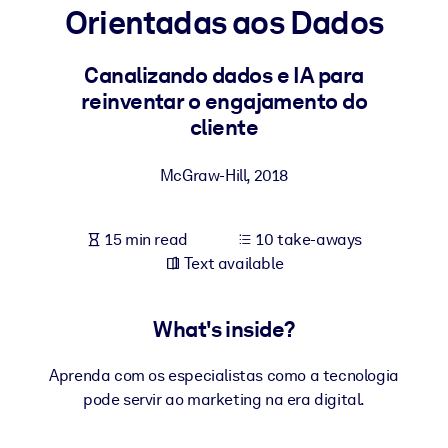
Orientadas aos Dados
BY SYSTEM
For LMS/LXP
Canalizando dados e IA para
reinventar o engajamento do
Bring bite-sized, verified knowledge into your LMS/LXP for stronge
cliente
learning results.
For Corporate Libraries
McGraw-Hill
,
2018
Enrich your corporate library with trusted, ready-to-use business
knowledge.
15 min read
10 take-aways
For AI Systems
Text available
Fuel your AI systems with reliable, structured knowledge to improv
outputs.
What's inside?
Aprenda com os especialistas como a tecnologia
pode servir ao marketing na era digital.