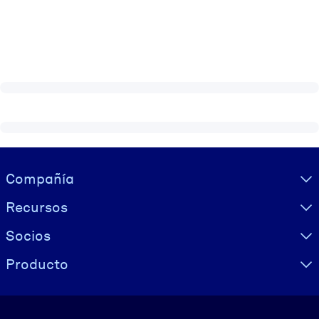
Visually hidden Text
Compañía
Recursos
Socios
Producto