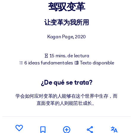
驾驭变革
POR SISTEMA
Para LMS/LXP
让变革为我所用
Integre conocimientos verificados y breves en su LMS/LXP para
Kogan Page
,
2020
obtener mejores resultados de aprendizaje.
Para bibliotecas corporativas
15 mins. de lectura
Enriquezca su biblioteca corporativa con conocimientos
6 ideas fundamentales
Texto disponible
empresariales confiables y listos para usar.
Para sistemas de IA
¿De qué se trata?
Alimente sus sistemas de IA con conocimientos fiables y
estructurados para mejorar los resultados.
学会如何应对变革的人能够在这个世界中生存，而
直面变革的人则能茁壮成长。