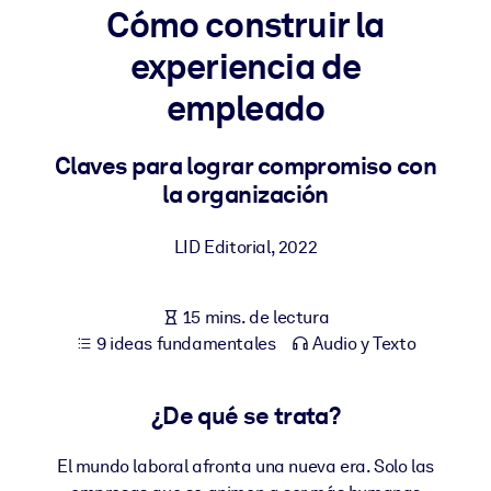
Cómo construir la
POR SISTEMA
experiencia de
Para LMS/LXP
empleado
Integre conocimientos verificados y breves en su LMS/LXP para
obtener mejores resultados de aprendizaje.
Claves para lograr compromiso con
Para bibliotecas corporativas
la organización
Enriquezca su biblioteca corporativa con conocimientos
empresariales confiables y listos para usar.
LID Editorial
,
2022
Para sistemas de IA
Alimente sus sistemas de IA con conocimientos fiables y
15 mins. de lectura
estructurados para mejorar los resultados.
9 ideas fundamentales
Audio y Texto
¿De qué se trata?
El mundo laboral afronta una nueva era. Solo las