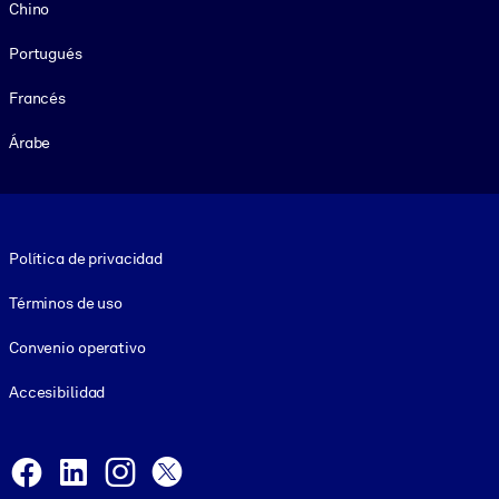
Chino
Portugués
Francés
Árabe
Footer legal
Política de privacidad
Términos de uso
Convenio operativo
Accesibilidad
Social and Apps
Facebook
LinkedIn
Instagram
X