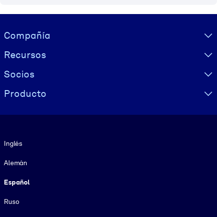
Visually hidden Text
Compañía
Recursos
Socios
Producto
Idioma
Inglés
Alemán
Español
Ruso