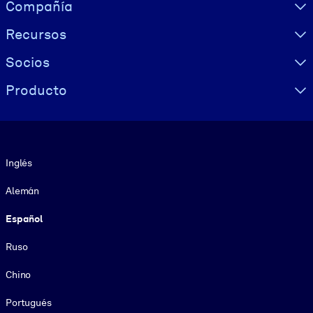
Visually hidden Text
Compañía
Recursos
Socios
Producto
Idioma
Inglés
Alemán
Español
Ruso
Chino
Portugués