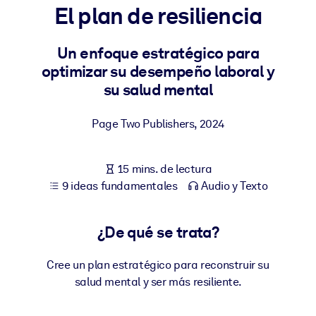
El plan de resiliencia
POR SISTEMA
Para LMS/LXP
Un enfoque estratégico para
optimizar su desempeño laboral y
Integre conocimientos verificados y breves en su LMS/LXP para
su salud mental
obtener mejores resultados de aprendizaje.
Para bibliotecas corporativas
Page Two Publishers
,
2024
Enriquezca su biblioteca corporativa con conocimientos
empresariales confiables y listos para usar.
15 mins. de lectura
Para sistemas de IA
9 ideas fundamentales
Audio y Texto
Alimente sus sistemas de IA con conocimientos fiables y
estructurados para mejorar los resultados.
¿De qué se trata?
Cree un plan estratégico para reconstruir su
salud mental y ser más resiliente.