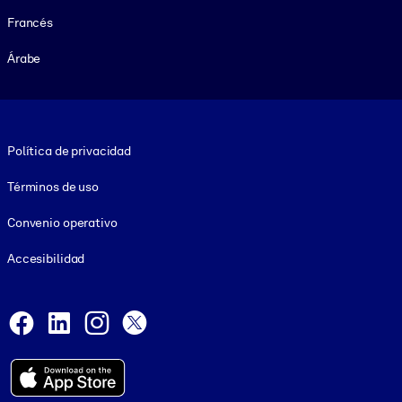
Francés
Árabe
Footer legal
Política de privacidad
Términos de uso
Convenio operativo
Accesibilidad
Social and Apps
Facebook
LinkedIn
Instagram
X