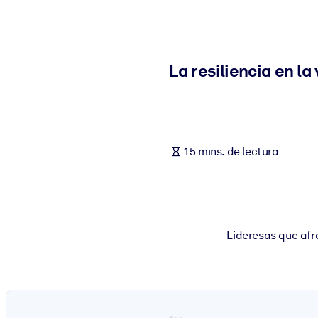
POR SISTEMA
Para LMS/LXP
Integre conocimientos verificados y breves en su LMS/LXP para ob
La resiliencia en l
Para bibliotecas corporativas
Enriquezca su biblioteca corporativa con conocimientos empresaria
Para sistemas de IA
15 mins. de lectura
Alimente sus sistemas de IA con conocimientos fiables y estructur
Lideresas que afro