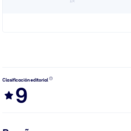
1×
Clasificación editorial
9