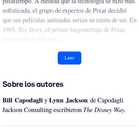
pasatiempo. A medida que la tecnología se hizo más
sofisticada, el grupo de expertos de Pixar decidió
que sus películas animadas serían su razón de ser. En
1995,
Toy Story
, el primer largometraje de Pixar,
tuvo un nivel ridículo...
Leer
Sobre los autores
Bill Capodagli
Lynn Jackson
y
de
Capodagli
Jackson Consulting escribieron
The Disney Way.