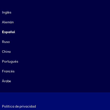
Idioma
Inglés
Alemán
Español
Ruso
Chino
Portugués
Francés
Árabe
Footer legal
Política de privacidad