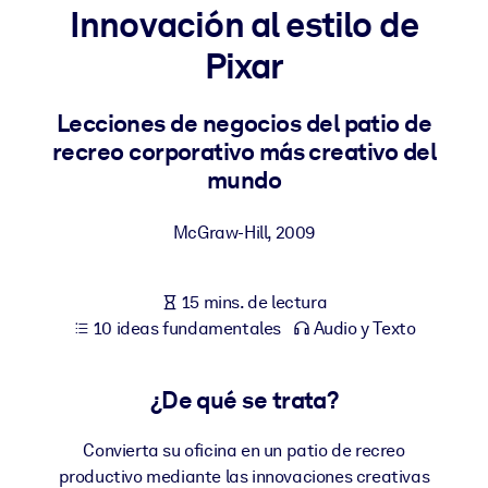
Innovación al estilo de
POR SISTEMA
Pixar
Para LMS/LXP
Integre conocimientos verificados y breves en su LMS/LXP para
Lecciones de negocios del patio de
obtener mejores resultados de aprendizaje.
recreo corporativo más creativo del
Para bibliotecas corporativas
mundo
Enriquezca su biblioteca corporativa con conocimientos
McGraw-Hill
,
2009
empresariales confiables y listos para usar.
Para sistemas de IA
15 mins. de lectura
Alimente sus sistemas de IA con conocimientos fiables y
10 ideas fundamentales
Audio y Texto
estructurados para mejorar los resultados.
¿De qué se trata?
Convierta su oficina en un patio de recreo
productivo mediante las innovaciones creativas