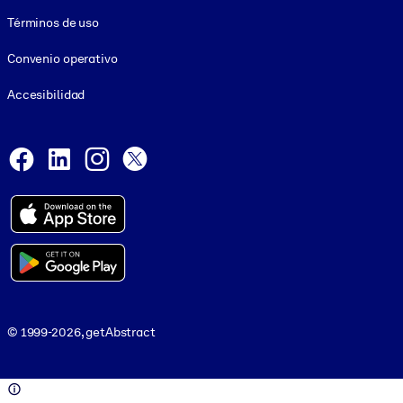
Términos de uso
Convenio operativo
Accesibilidad
Social and Apps
Facebook
LinkedIn
Instagram
X
© 1999-2026, getAbstract
© 1999-2026, getAbstract