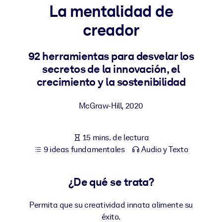
La mentalidad de
POR SISTEMA
creador
Para LMS/LXP
Integre conocimientos verificados y breves en su LMS/LXP para
92 herramientas para desvelar los
obtener mejores resultados de aprendizaje.
secretos de la innovación, el
Para bibliotecas corporativas
crecimiento y la sostenibilidad
Enriquezca su biblioteca corporativa con conocimientos
McGraw-Hill
,
2020
empresariales confiables y listos para usar.
Para sistemas de IA
15 mins. de lectura
Alimente sus sistemas de IA con conocimientos fiables y
9 ideas fundamentales
Audio y Texto
estructurados para mejorar los resultados.
¿De qué se trata?
Permita que su creatividad innata alimente su
éxito.