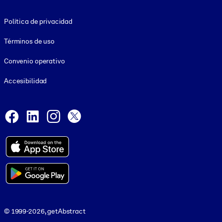
Footer legal
Política de privacidad
Términos de uso
Convenio operativo
Accesibilidad
Social and Apps
Facebook
LinkedIn
Instagram
X
© 1999-2026, getAbstract
© 1999-2026, getAbstract