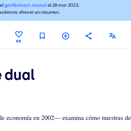
 el
getAbstract Journal
el 28 mar 2023.
 podemos ofrecer un resumen.
tener mejores resultados de aprendizaje.
66
les confiables y listos para usar.
ados para mejorar los resultados.
e dual
economía en 2002— examina cómo nuestras decisio