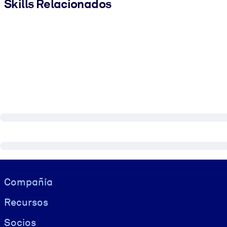
Skills Relacionados
Visually hidden Text
Compañía
Recursos
Socios