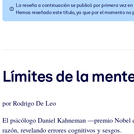
La reseña a continuación se publicó por primera vez en
POR SISTEMA
Hemos reseñado este título, ya que por el momento no
Para LMS/LXP
Integre conocimientos verificados y breves en su LMS/LXP para ob
Para bibliotecas corporativas
Enriquezca su biblioteca corporativa con conocimientos empresaria
Para sistemas de IA
Alimente sus sistemas de IA con conocimientos fiables y estructur
Límites de la ment
por Rodrigo De Leo
El psicólogo Daniel Kahneman —premio Nobel de 
razón, revelando errores cognitivos y sesgos.