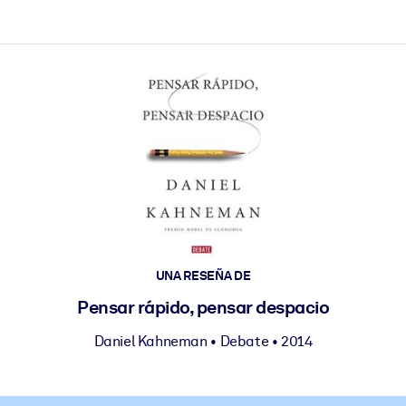
les y actúen más rápido.
UNA RESEÑA DE
Pensar rápido, pensar despacio
Daniel Kahneman
•
Debate
• 2014