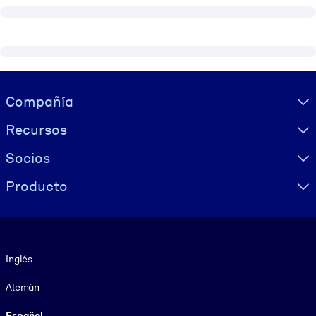
Visually hidden Text
Compañía
Recursos
Socios
Producto
Idioma
Inglés
Alemán
Español