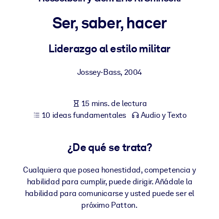
Ser, saber, hacer
POR SISTEMA
Para LMS/LXP
Liderazgo al estilo militar
Integre conocimientos verificados y breves en su LMS/LXP para
obtener mejores resultados de aprendizaje.
Jossey-Bass
,
2004
Para bibliotecas corporativas
Enriquezca su biblioteca corporativa con conocimientos
15 mins. de lectura
empresariales confiables y listos para usar.
10 ideas fundamentales
Audio y Texto
Para sistemas de IA
Alimente sus sistemas de IA con conocimientos fiables y
¿De qué se trata?
estructurados para mejorar los resultados.
Cualquiera que posea honestidad, competencia y
habilidad para cumplir, puede dirigir. Añádale la
habilidad para comunicarse y usted puede ser el
próximo Patton.