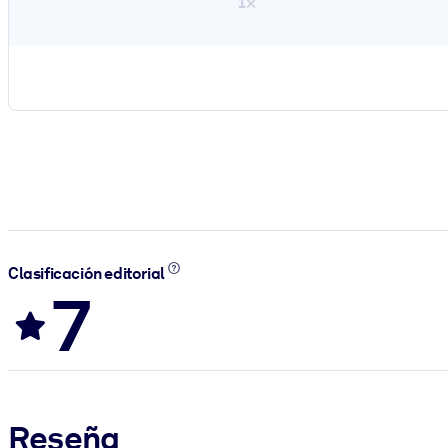
1×
Clasificación editorial
7
Reseña