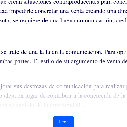
nte crean situaciones contraproducentes para conc
dad impedirle concretar una venta creando una din
enta, se requiere de una buena comunicación, credi
e trate de una falla en la comunicación. Para opti
bas partes. El estilo de su argumento de venta deb
orar sus destrezas de comunicación para realizar p
 aleja en lugar de contribuir a la concreción de la
si su sentido de la oportunidad...
Leer