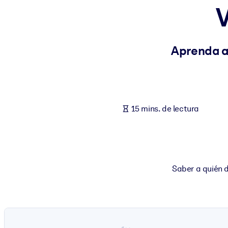
POR SISTEMA
Para LMS/LXP
Integre conocimientos verificados y breves en su LMS/LXP para ob
Aprenda a
Para bibliotecas corporativas
Enriquezca su biblioteca corporativa con conocimientos empresaria
Para sistemas de IA
15 mins. de lectura
Alimente sus sistemas de IA con conocimientos fiables y estructur
Saber a quién d