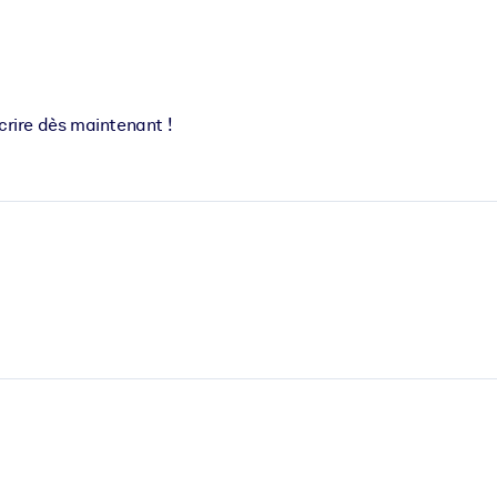
XP pour de meilleurs résultats d'apprentissage.
crire dès maintenant !
s commerciales fiables et prêtes à l'emploi.
cturées pour améliorer les résultats.