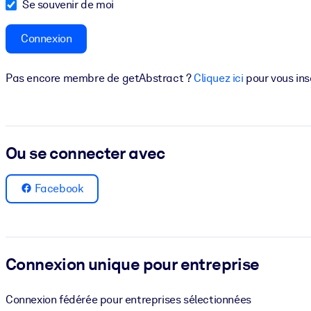
Se souvenir de moi
PAR SYSTÈME
Pour LMS/LXP
Connexion
Intégrez des connaissances vérifiées et concises dans votre LMS/L
Pas encore membre de getAbstract ?
Cliquez ici
pour vous ins
Pour bibliothèques d'entreprise
Enrichissez votre bibliothèque d'entreprise avec des connaissance
Pour les systèmes d’IA
Ou se connecter avec
Alimentez vos systèmes d'IA avec des connaissances fiables et stru
Facebook
Connexion unique pour entreprise
Connexion fédérée pour entreprises sélectionnées