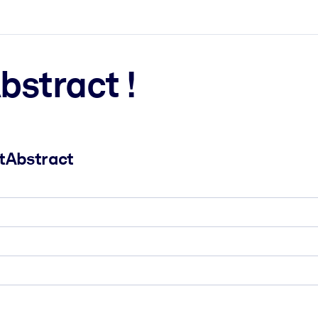
bstract !
etAbstract
 et l'action rapide.
 l'avenir.