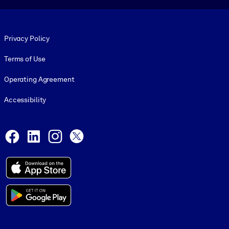
Footer legal
Privacy Policy
Terms of Use
Operating Agreement
Accessibility
Social and Apps
Facebook
LinkedIn
Instagram
X
© 1999-2026, getAbstract