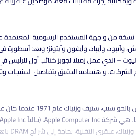
ته وإمكانية إجراء مقابلات معه، موضحين عبقريته ف
نسخة من واجهة المستخدم الرسومية المعتمدة على
، وآيبود، وآيباد، وآيفون وآيتونز؛ ويعد أسطورة ف
جوبز، يستعرض جاي إليوت – الذي عمل زميلاً لجوبز كنائب أول للرئي
الشركات، واهتمامه الدقيق بتفاصيل المنتجات وقيادت
باهظة الثمن