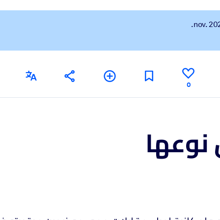
XP pour de meilleurs résultats d'apprentissage.
s commerciales fiables et prêtes à l'emploi.
0
cturées pour améliorer les résultats.
 نوعها