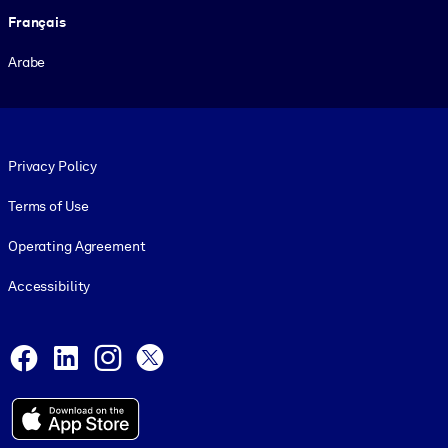
Français
Arabe
Footer legal
Privacy Policy
Terms of Use
Operating Agreement
Accessibility
Social and Apps
Facebook
LinkedIn
Instagram
X