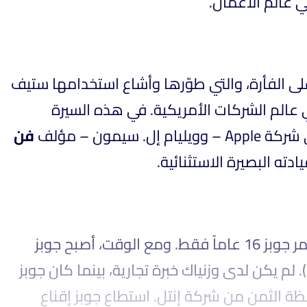
ي عالم الأعمال
 الفأرة، والتي طوّرها وأشاع استخدامها ستيف
ي عالم الشركات الأمريكية. في هذه السيرة
س في شركة
فن
– ه البصيرة الاستثنائية
التقى ستيف جوبز، المهتم بالتقنية، بزميله المهوس بالحواسيب، ستيف وزنياك عام 1971 عندما كان عمر جوبز 16 عاماً فقط. ومع الوقت، أصبح جوبز
و“وز” شركاء في شركة ناشئة في مجال التكنولوجيا، هي شركة Apple Computer Inc. (حالياً Apple Inc). لم يكن لدى وزنياك خبرة تجارية، بينما كان جوبز
يمتلك الكثير منها. في أول حاسوب من Apple، كان وزنياك، عبقري التقنية، بحاجة إلى شرائح DRAM  من شركة إنتل. استطاع جوبز إقناع