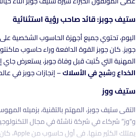
غطى المؤلفون الخبراء سيرة ستيف جوبز أثناء حيا.
ستيف جوبز: قائد صاحب رؤية استثنائية
اليوم، تحتوي جميع أجهزة الحاسوب الشخصية على 
جوبز. كان جوبز القوة الدافعة وراء حاسوب ماكنتوش
المهنية التي كُتبت قبل وفاة  Apple – وويليام إل. سيمون – مؤلف
الخداع
و
شبح في الأسلاك
إنجازات جوبز في عالم .
ستيف ووز