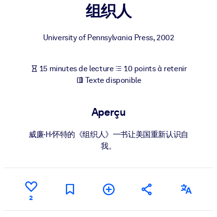
Bâtissez une main-d'œuvre plus saine et plus résiliente.
组织人
PAR SYSTÈME
University of Pennsylvania Press
,
2002
Pour LMS/LXP
Intégrez des connaissances vérifiées et concises dans votre
15 minutes de lecture
10 points à retenir
LMS/LXP pour de meilleurs résultats d'apprentissage.
Texte disponible
Pour bibliothèques d'entreprise
Enrichissez votre bibliothèque d'entreprise avec des connaissanc
Aperçu
commerciales fiables et prêtes à l'emploi.
Pour les systèmes d’IA
威廉·H·怀特的《组织人》一书让美国重新认识自
我。
Alimentez vos systèmes d'IA avec des connaissances fiables et
structurées pour améliorer les résultats.
2