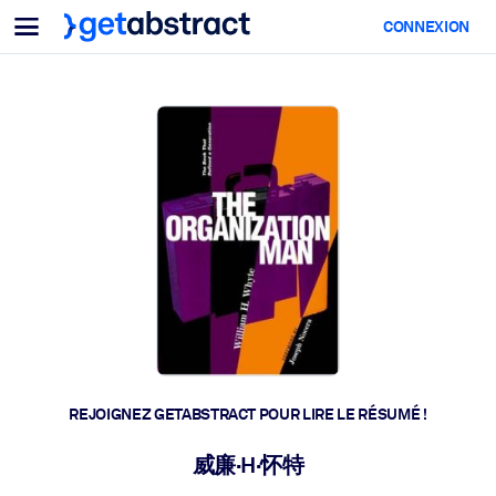
Menu
CONNEXION
Pour équipes & dirigeants
PAR CAS D'USAGE
Pour vous
Montée en compétences IA
Pour les systèmes d’IA
Dotez vos employés de compétences essentielles en IA.
Développement du leadership
Préparez vos dirigeants à la nouvelle ère du travail.
Apprentissage collaboratif
Facilitez l'apprentissage en équipe, la résolution de problèmes rée
et l'action rapide.
Upskilling & Reskilling
Développez les compétences dont votre main-d'œuvre a besoin
REJOIGNEZ GETABSTRACT POUR LIRE LE RÉSUMÉ !
pour l'avenir.
Santé et bien-être
威廉·H·怀特