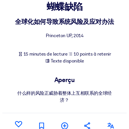
Bâtissez une main-d'œuvre plus saine et plus résiliente.
蝴蝶缺陷
全球化如何导致系统风险及应对办法
PAR SYSTÈME
Pour LMS/LXP
Princeton UP
,
2014
Intégrez des connaissances vérifiées et concises dans votre
LMS/LXP pour de meilleurs résultats d'apprentissage.
Pour bibliothèques d'entreprise
15 minutes de lecture
10 points à retenir
Texte disponible
Enrichissez votre bibliothèque d'entreprise avec des connaissanc
commerciales fiables et prêtes à l'emploi.
Aperçu
Pour les systèmes d’IA
Alimentez vos systèmes d'IA avec des connaissances fiables et
什么样的风险正威胁着整体上互相联系的全球经
structurées pour améliorer les résultats.
济？