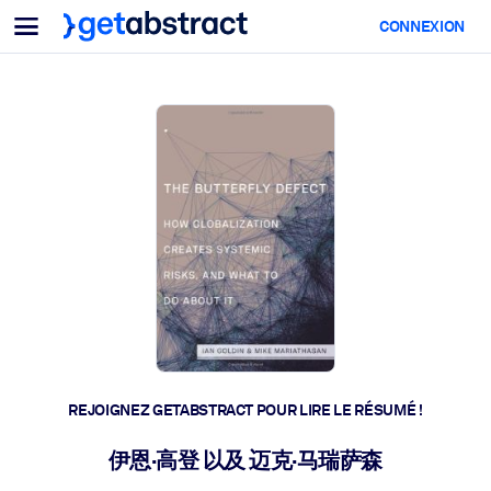
Menu
CONNEXION
Pour équipes & dirigeants
PAR CAS D'USAGE
Pour vous
Montée en compétences IA
Pour les systèmes d’IA
Dotez vos employés de compétences essentielles en IA.
Développement du leadership
Préparez vos dirigeants à la nouvelle ère du travail.
Apprentissage collaboratif
Facilitez l'apprentissage en équipe, la résolution de problèmes rée
et l'action rapide.
Upskilling & Reskilling
Développez les compétences dont votre main-d'œuvre a besoin
REJOIGNEZ GETABSTRACT POUR LIRE LE RÉSUMÉ !
pour l'avenir.
Santé et bien-être
伊恩·高登 以及 迈克·马瑞萨森