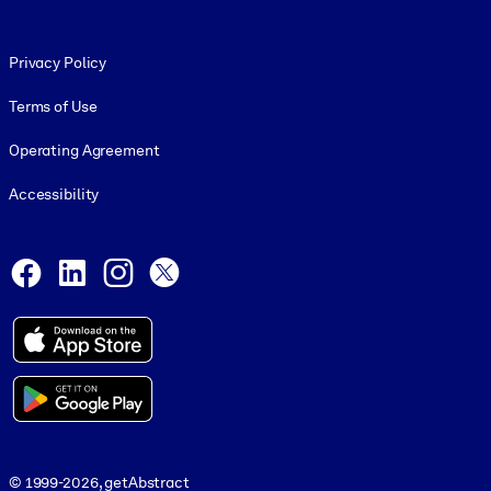
Footer legal
Privacy Policy
Terms of Use
Operating Agreement
Accessibility
Social and Apps
Facebook
LinkedIn
Instagram
X
© 1999-2026, getAbstract
© 1999-2026, getAbstract