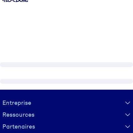
Visually hidden Text
Entreprise
Ressources
Partenaires