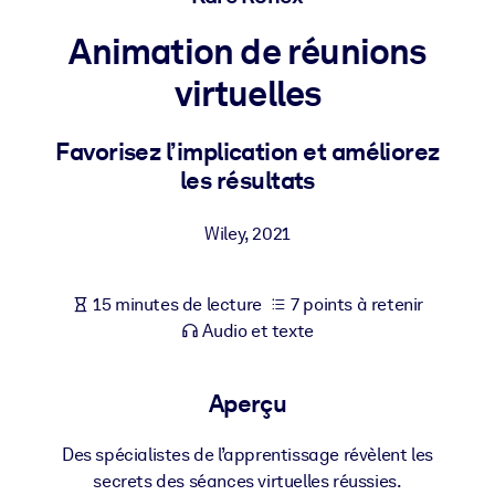
Bâtissez une main-d'œuvre plus saine et plus résiliente.
Animation de réunions
PAR SYSTÈME
virtuelles
Pour LMS/LXP
Intégrez des connaissances vérifiées et concises dans votre
Favorisez l’implication et améliorez
LMS/LXP pour de meilleurs résultats d'apprentissage.
les résultats
Pour bibliothèques d'entreprise
Wiley
,
2021
Enrichissez votre bibliothèque d'entreprise avec des connaissanc
commerciales fiables et prêtes à l'emploi.
Pour les systèmes d’IA
15 minutes de lecture
7 points à retenir
Audio et texte
Alimentez vos systèmes d'IA avec des connaissances fiables et
structurées pour améliorer les résultats.
Aperçu
Des spécialistes de l’apprentissage révèlent les
secrets des séances virtuelles réussies.