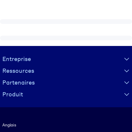
Visually hidden Text
Entreprise
Ressources
Partenaires
Produit
Langue
Anglais