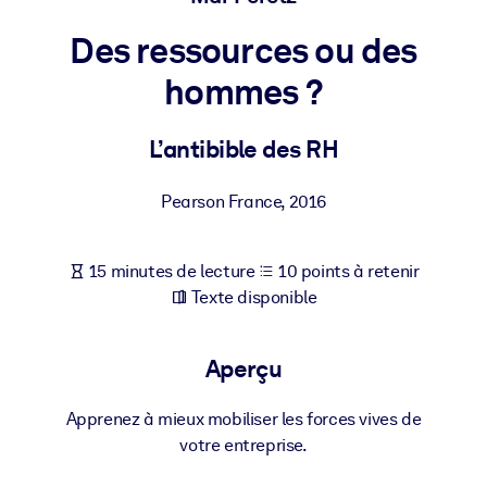
Bâtissez une main-d'œuvre plus saine et plus résiliente.
Des ressources ou des
PAR SYSTÈME
hommes ?
Pour LMS/LXP
Intégrez des connaissances vérifiées et concises dans votre
L’antibible des RH
LMS/LXP pour de meilleurs résultats d'apprentissage.
Pour bibliothèques d'entreprise
Pearson France
,
2016
Enrichissez votre bibliothèque d'entreprise avec des connaissanc
commerciales fiables et prêtes à l'emploi.
15 minutes de lecture
10 points à retenir
Texte disponible
Pour les systèmes d’IA
Alimentez vos systèmes d'IA avec des connaissances fiables et
structurées pour améliorer les résultats.
Aperçu
Apprenez à mieux mobiliser les forces vives de
votre entreprise.