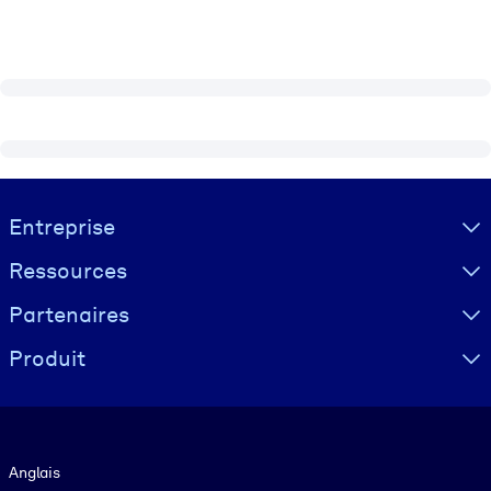
Visually hidden Text
Entreprise
Ressources
Partenaires
Produit
Langue
Anglais