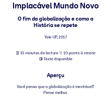
Bâtissez une main-d'œuvre plus saine et plus résiliente.
Implacável Mundo Novo
O fim da globalização e como a
PAR SYSTÈME
Pour LMS/LXP
História se repete
Intégrez des connaissances vérifiées et concises dans votre
LMS/LXP pour de meilleurs résultats d'apprentissage.
Yale UP
,
2017
Pour bibliothèques d'entreprise
15 minutes de lecture
10 points à retenir
Enrichissez votre bibliothèque d'entreprise avec des connaissanc
Texte disponible
commerciales fiables et prêtes à l'emploi.
Pour les systèmes d’IA
Aperçu
Alimentez vos systèmes d'IA avec des connaissances fiables et
structurées pour améliorer les résultats.
Você pensa que a globalização é inevitável?
Pense melhor.