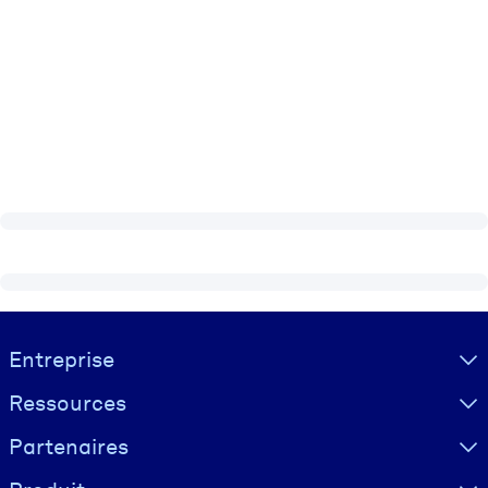
Visually hidden Text
Entreprise
Ressources
Partenaires