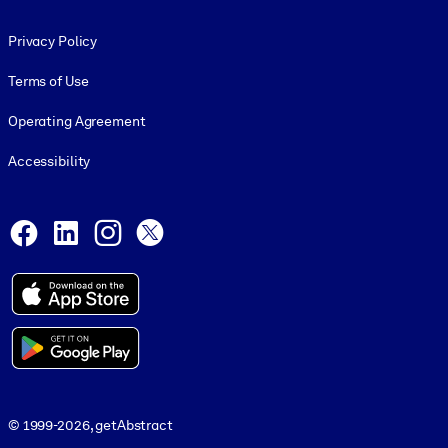
Footer legal
Privacy Policy
Terms of Use
Operating Agreement
Accessibility
Social and Apps
Facebook
LinkedIn
Instagram
X
© 1999-2026, getAbstract
© 1999-2026, getAbstract