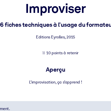
Improviser
XP pour de meilleurs résultats d'apprentissage.
6 fiches techniques à l’usage du formate
s commerciales fiables et prêtes à l'emploi.
Editions Eyrolles
,
2015
10 points à retenir
cturées pour améliorer les résultats.
Aperçu
L’improvisation, ça s’apprend !
ement.