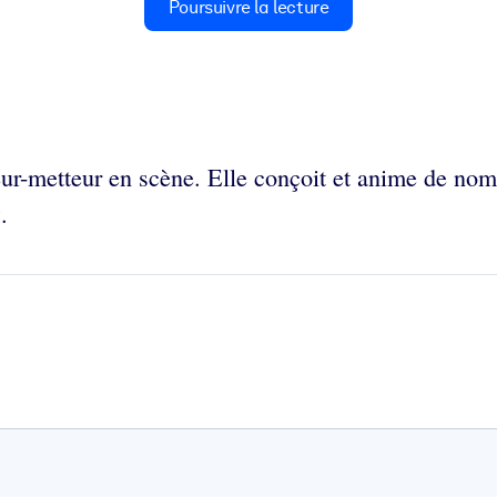
Poursuivre la lecture
ur-metteur en scène. Elle conçoit et anime de nomb
s
.