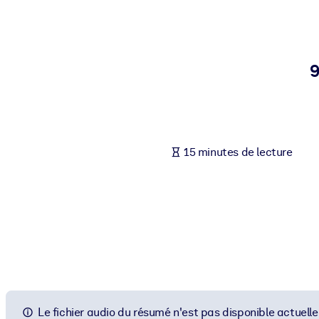
PAR SYSTÈME
Pour LMS/LXP
Intégrez des connaissances vérifiées et concises dans votre LMS/L
9
Pour bibliothèques d'entreprise
Enrichissez votre bibliothèque d'entreprise avec des connaissance
Pour les systèmes d’IA
15 minutes de lecture
Alimentez vos systèmes d'IA avec des connaissances fiables et stru
Le fichier audio du résumé n'est pas disponible actuell