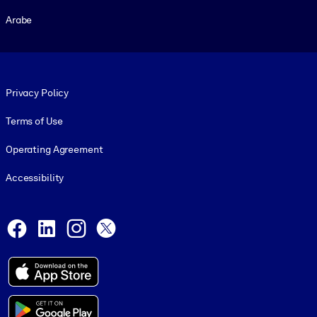
Arabe
Footer legal
Privacy Policy
Terms of Use
Operating Agreement
Accessibility
Social and Apps
Facebook
LinkedIn
Instagram
X