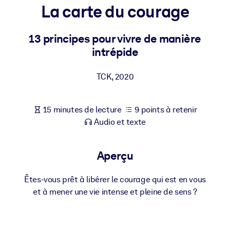
Bâtissez une main-d'œuvre plus saine et plus résiliente.
La carte du courage
13 principes pour vivre de manière
PAR SYSTÈME
Pour LMS/LXP
intrépide
Intégrez des connaissances vérifiées et concises dans votre
LMS/LXP pour de meilleurs résultats d'apprentissage.
TCK
,
2020
Pour bibliothèques d'entreprise
15 minutes de lecture
9 points à retenir
Enrichissez votre bibliothèque d'entreprise avec des connaissanc
Audio et texte
commerciales fiables et prêtes à l'emploi.
Pour les systèmes d’IA
Aperçu
Alimentez vos systèmes d'IA avec des connaissances fiables et
structurées pour améliorer les résultats.
Êtes-vous prêt à libérer le courage qui est en vous
et à mener une vie intense et pleine de sens ?