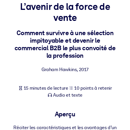
Bâtissez une main-d'œuvre plus saine et plus résiliente.
L’avenir de la force de
vente
PAR SYSTÈME
Pour LMS/LXP
Comment survivre à une sélection
Intégrez des connaissances vérifiées et concises dans votre
impitoyable et devenir le
LMS/LXP pour de meilleurs résultats d'apprentissage.
commercial B2B le plus convoité de
Pour bibliothèques d'entreprise
la profession
Enrichissez votre bibliothèque d'entreprise avec des connaissanc
Graham Hawkins
,
2017
commerciales fiables et prêtes à l'emploi.
Pour les systèmes d’IA
15 minutes de lecture
10 points à retenir
Alimentez vos systèmes d'IA avec des connaissances fiables et
Audio et texte
structurées pour améliorer les résultats.
Aperçu
Réciter les caractéristiques et les avantages d’un