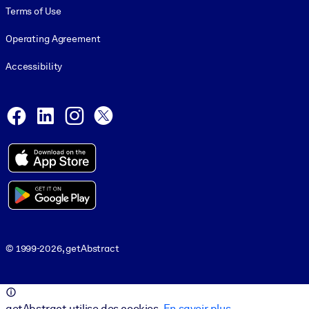
Terms of Use
Operating Agreement
Accessibility
Social and Apps
Facebook
LinkedIn
Instagram
X
© 1999-2026, getAbstract
© 1999-2026, getAbstract
getAbstract utilise des cookies.
En savoir plus
.