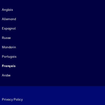
Langue
Anglais
Allemand
Espagnol
Russe
Mandarin
Portugais
Français
Arabe
Footer legal
Privacy Policy