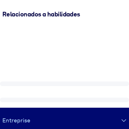
Relacionados a habilidades
Visually hidden Text
Entreprise