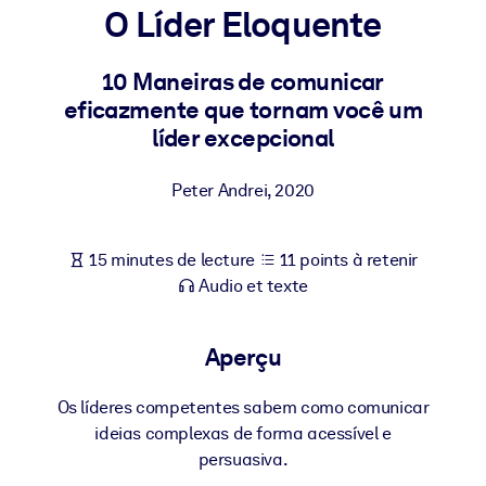
Bâtissez une main-d'œuvre plus saine et plus résiliente.
O Líder Eloquente
10 Maneiras de comunicar
PAR SYSTÈME
Pour LMS/LXP
eficazmente que tornam você um
líder excepcional
Intégrez des connaissances vérifiées et concises dans votre
LMS/LXP pour de meilleurs résultats d'apprentissage.
Peter Andrei
,
2020
Pour bibliothèques d'entreprise
Enrichissez votre bibliothèque d'entreprise avec des connaissanc
15 minutes de lecture
11 points à retenir
commerciales fiables et prêtes à l'emploi.
Audio et texte
Pour les systèmes d’IA
Alimentez vos systèmes d'IA avec des connaissances fiables et
Aperçu
structurées pour améliorer les résultats.
Os líderes competentes sabem como comunicar
ideias complexas de forma acessível e
persuasiva.