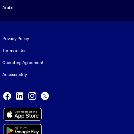
Arabe
Footer legal
Privacy Policy
Terms of Use
Operating Agreement
Accessibility
Social and Apps
Facebook
LinkedIn
Instagram
X