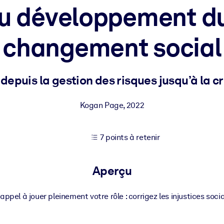
u développement d
changement social
XP pour de meilleurs résultats d'apprentissage.
s commerciales fiables et prêtes à l'emploi.
epuis la gestion des risques jusqu’à la cr
Kogan Page
,
2022
cturées pour améliorer les résultats.
7 points à retenir
Aperçu
ppel à jouer pleinement votre rôle : corrigez les injustices soci