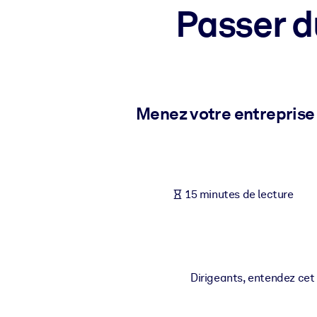
Passer d
PAR SYSTÈME
Pour LMS/LXP
Intégrez des connaissances vérifiées et concises dans votre LMS/L
Pour bibliothèques d'entreprise
Enrichissez votre bibliothèque d'entreprise avec des connaissance
Menez votre entreprise d
Pour les systèmes d’IA
Alimentez vos systèmes d'IA avec des connaissances fiables et stru
15 minutes de lecture
Dirigeants, entendez cet a