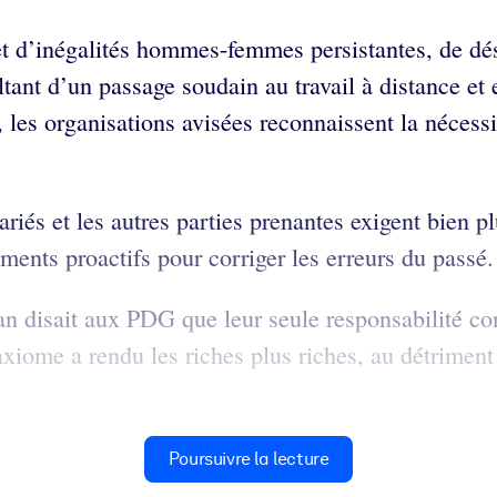
et d’inégalités hommes-femmes persistantes, de dé
ltant d’un passage soudain au travail à distance et 
 les organisations avisées reconnaissent la nécess
iés et les autres parties prenantes exigent bien pl
ments proactifs pour corriger les erreurs du passé.
n disait aux PDG que leur seule responsabilité cons
axiome a rendu les riches plus riches, au détrimen
Poursuivre la lecture