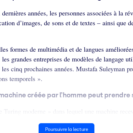
dernières années, les personnes associées à la rév
ification d’images, de sons et de textes – ainsi que 
lles formes de multimédia et de langues améliorée
 les grandes entreprises de modèles de langage uti
 les cinq prochaines années. Mustafa Suleyman pré
zons temporels ».
ne machine créée par l’homme peut prendre 
 Turing moderne » dans lequel une machine recevra
Poursuivre la lecture