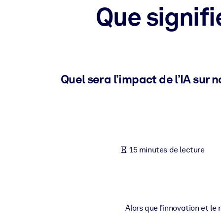
Que signifi
PAR SYSTÈME
Pour LMS/LXP
Intégrez des connaissances vérifiées et concises dans votre LMS/L
Pour bibliothèques d'entreprise
Enrichissez votre bibliothèque d'entreprise avec des connaissance
Quel sera l’impact de l’IA sur
Pour les systèmes d’IA
Alimentez vos systèmes d'IA avec des connaissances fiables et stru
15 minutes de lecture
Alors que l’innovation et le