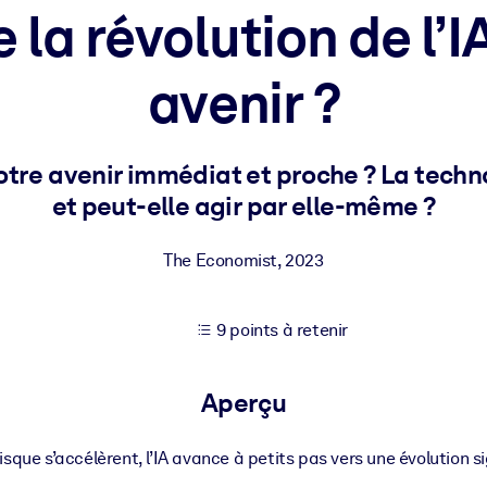
e la révolution de l’I
avenir ?
XP pour de meilleurs résultats d'apprentissage.
s commerciales fiables et prêtes à l'emploi.
 notre avenir immédiat et proche ? La techn
et peut-elle agir par elle-même ?
cturées pour améliorer les résultats.
The Economist
,
2023
9 points à retenir
Aperçu
 risque s’accélèrent, l’IA avance à petits pas vers une évolution si