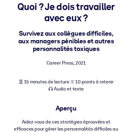
Bâtissez une main-d'œuvre plus saine et plus résiliente.
Quoi ? Je dois travailler
avec eux ?
PAR SYSTÈME
Pour LMS/LXP
Survivez aux collègues difficiles,
Intégrez des connaissances vérifiées et concises dans votre
aux managers pénibles et autres
LMS/LXP pour de meilleurs résultats d'apprentissage.
personnalités toxiques
Pour bibliothèques d'entreprise
Career Press
,
2021
Enrichissez votre bibliothèque d'entreprise avec des connaissanc
commerciales fiables et prêtes à l'emploi.
Pour les systèmes d’IA
15 minutes de lecture
10 points à retenir
Audio et texte
Alimentez vos systèmes d'IA avec des connaissances fiables et
structurées pour améliorer les résultats.
Aperçu
Aidez-vous de ces stratégies éprouvées et
efficaces pour gérer les personnalités difficiles au