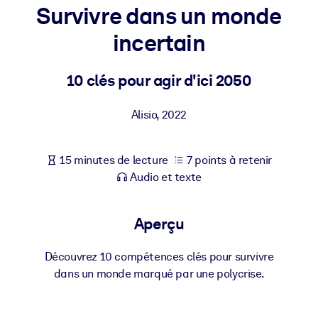
Bâtissez une main-d'œuvre plus saine et plus résiliente.
Survivre dans un monde
incertain
PAR SYSTÈME
Pour LMS/LXP
10 clés pour agir d'ici 2050
Intégrez des connaissances vérifiées et concises dans votre
LMS/LXP pour de meilleurs résultats d'apprentissage.
Alisio
,
2022
Pour bibliothèques d'entreprise
Enrichissez votre bibliothèque d'entreprise avec des connaissanc
15 minutes de lecture
7 points à retenir
commerciales fiables et prêtes à l'emploi.
Audio et texte
Pour les systèmes d’IA
Alimentez vos systèmes d'IA avec des connaissances fiables et
Aperçu
structurées pour améliorer les résultats.
Découvrez 10 compétences clés pour survivre
dans un monde marqué par une polycrise.