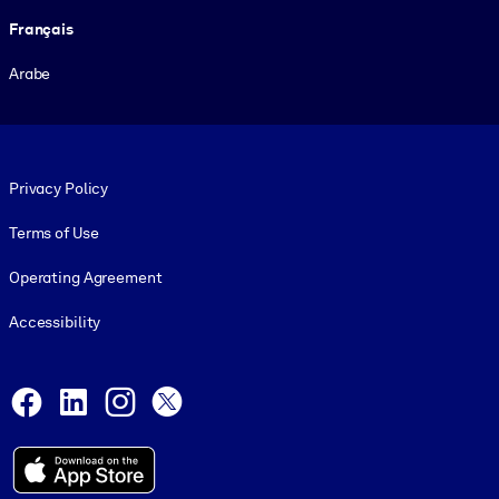
Français
Arabe
Footer legal
Privacy Policy
Terms of Use
Operating Agreement
Accessibility
Social and Apps
Facebook
LinkedIn
Instagram
X