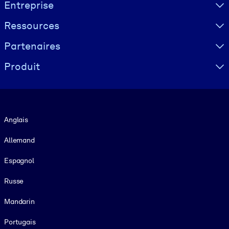
Visually hidden Text
Entreprise
Ressources
Partenaires
Produit
Langue
Anglais
Allemand
Espagnol
Russe
Mandarin
Portugais