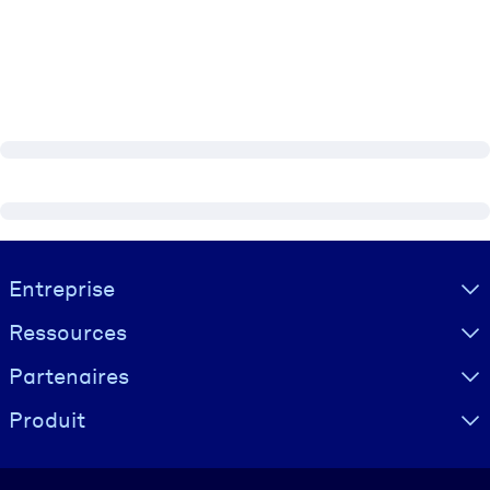
Visually hidden Text
Entreprise
Ressources
Partenaires
Produit