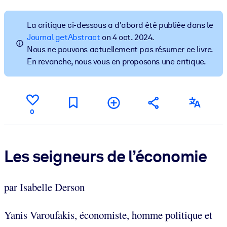
Bâtissez une main-d'œuvre plus saine et plus résiliente.
La critique ci-dessous a d'abord été publiée dans le
PAR SYSTÈME
Journal getAbstract
on 4 oct. 2024.
Pour LMS/LXP
Nous ne pouvons actuellement pas résumer ce livre.
En revanche, nous vous en proposons une critique.
Intégrez des connaissances vérifiées et concises dans votre
LMS/LXP pour de meilleurs résultats d'apprentissage.
Pour bibliothèques d'entreprise
Enrichissez votre bibliothèque d'entreprise avec des connaissanc
0
commerciales fiables et prêtes à l'emploi.
Pour les systèmes d’IA
Les seigneurs de l’économie
Alimentez vos systèmes d'IA avec des connaissances fiables et
structurées pour améliorer les résultats.
par Isabelle Derson
Yanis Varoufakis, économiste, homme politique et