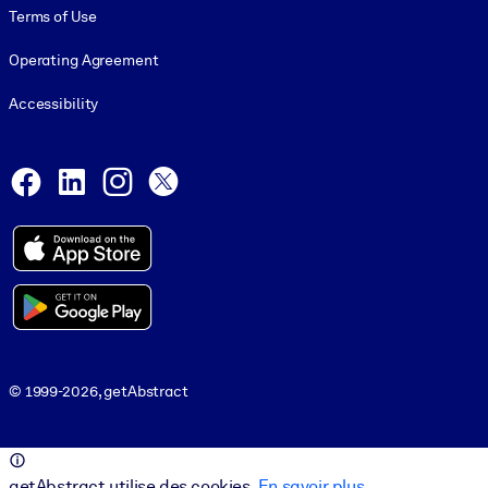
Terms of Use
Operating Agreement
Accessibility
Social and Apps
Facebook
LinkedIn
Instagram
X
© 1999-2026, getAbstract
© 1999-2026, getAbstract
getAbstract utilise des cookies.
En savoir plus
.