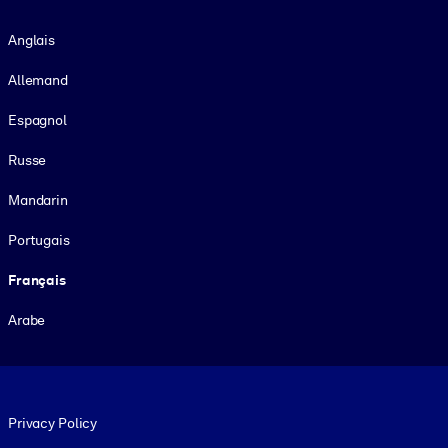
Langue
Anglais
Allemand
Espagnol
Russe
Mandarin
Portugais
Français
Arabe
Footer legal
Privacy Policy