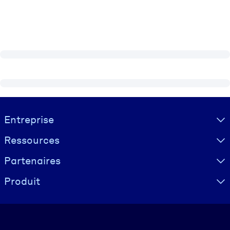
Visually hidden Text
Entreprise
Ressources
Partenaires
Produit
Langue