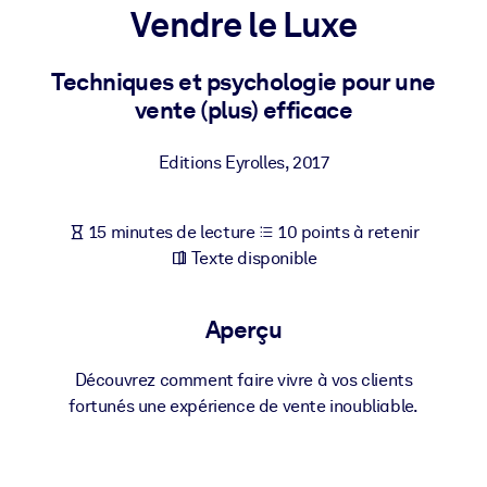
Bâtissez une main-d'œuvre plus saine et plus résiliente.
Vendre le Luxe
Techniques et psychologie pour une
PAR SYSTÈME
Pour LMS/LXP
vente (plus) efficace
Intégrez des connaissances vérifiées et concises dans votre
LMS/LXP pour de meilleurs résultats d'apprentissage.
Editions Eyrolles
,
2017
Pour bibliothèques d'entreprise
15 minutes de lecture
10 points à retenir
Enrichissez votre bibliothèque d'entreprise avec des connaissanc
Texte disponible
commerciales fiables et prêtes à l'emploi.
Pour les systèmes d’IA
Aperçu
Alimentez vos systèmes d'IA avec des connaissances fiables et
structurées pour améliorer les résultats.
Découvrez comment faire vivre à vos clients
fortunés une expérience de vente inoubliable.