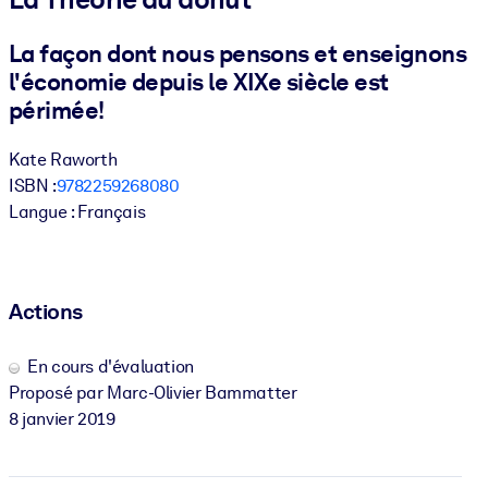
Bâtissez une main-d'œuvre plus saine et plus résiliente.
La façon dont nous pensons et enseignons
l'économie depuis le XIXe siècle est
PAR SYSTÈME
Pour LMS/LXP
périmée!
Intégrez des connaissances vérifiées et concises dans votre
Kate Raworth
LMS/LXP pour de meilleurs résultats d'apprentissage.
ISBN :
9782259268080
Pour bibliothèques d'entreprise
Langue : Français
Enrichissez votre bibliothèque d'entreprise avec des connaissanc
commerciales fiables et prêtes à l'emploi.
Pour les systèmes d’IA
Actions
Alimentez vos systèmes d'IA avec des connaissances fiables et
structurées pour améliorer les résultats.
En cours d'évaluation
Proposé par Marc-Olivier Bammatter
8 janvier 2019