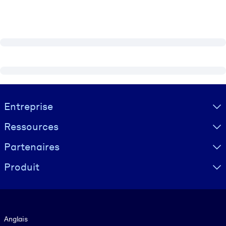
Visually hidden Text
Entreprise
Ressources
Partenaires
Produit
Langue
Anglais