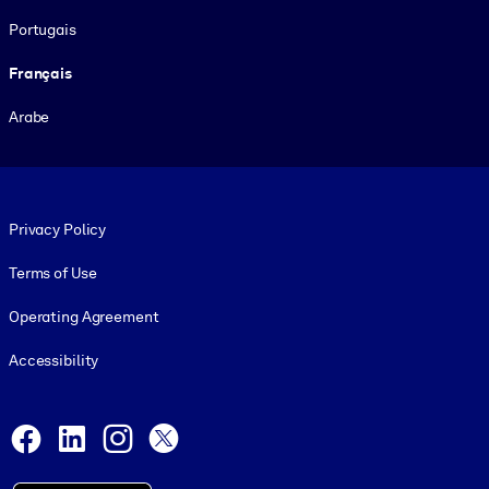
Portugais
Français
Arabe
Footer legal
Privacy Policy
Terms of Use
Operating Agreement
Accessibility
Social and Apps
Facebook
LinkedIn
Instagram
X