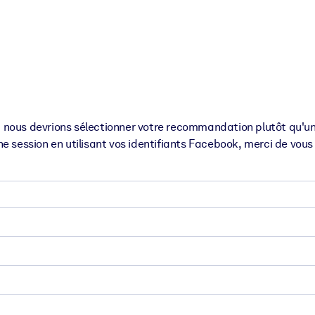
XP pour de meilleurs résultats d'apprentissage.
s commerciales fiables et prêtes à l'emploi.
 nous devrions sélectionner votre recommandation plutôt qu'un
ne session en utilisant vos identifiants Facebook, merci de vou
cturées pour améliorer les résultats.