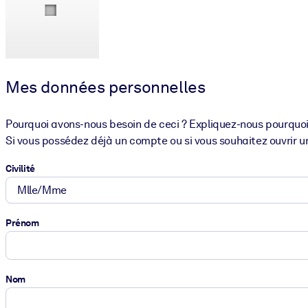
PAR SYSTÈME
Pour LMS/LXP
Intégrez des connaissances vérifiées et concises dans votre LMS/L
Pour bibliothèques d'entreprise
Mes données personnelles
Enrichissez votre bibliothèque d'entreprise avec des connaissance
Pourquoi avons-nous besoin de ceci ? Expliquez-nous pourquoi
Pour les systèmes d’IA
Si vous possédez déjà un compte ou si vous souhaitez ouvrir u
Alimentez vos systèmes d'IA avec des connaissances fiables et stru
Civilité
Prénom
Nom