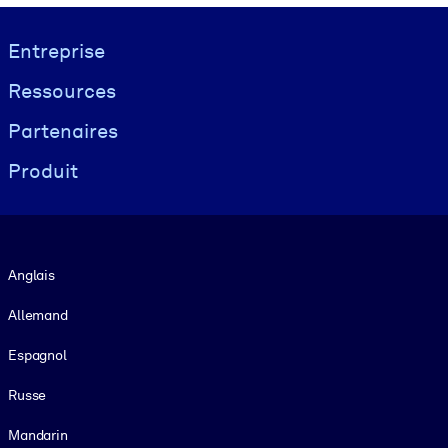
Visually hidden Text
Entreprise
Ressources
Partenaires
Produit
Langue
Anglais
Allemand
Espagnol
Russe
Mandarin