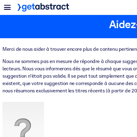
Menu
Pour équipes & dirigeants
Aidez
PAR CAS D'USAGE
Pour vous
Montée en compétences IA
Pour les systèmes d’IA
Dotez vos employés de compétences essentielles en IA.
Merci de nous aider à trouver encore plus de contenu pertinent 
Développement du leadership
Préparez vos dirigeants à la nouvelle ère du travail.
Nous ne sommes pas en mesure de répondre à chaque suggesti
lecteurs. Nous vous informerons dès que le résumé que vous av
Apprentissage collaboratif
suggestion n'était pas valide. Il se peut tout simplement que d
Facilitez l'apprentissage en équipe, la résolution de problèmes réels
existent, que votre suggestion ne corresponde à aucune des c
nous résumons exclusivement les titres récents (à partir de 20
Upskilling & Reskilling
Développez les compétences dont votre main-d'œuvre a besoin pour
Santé et bien-être
Bâtissez une main-d'œuvre plus saine et plus résiliente.