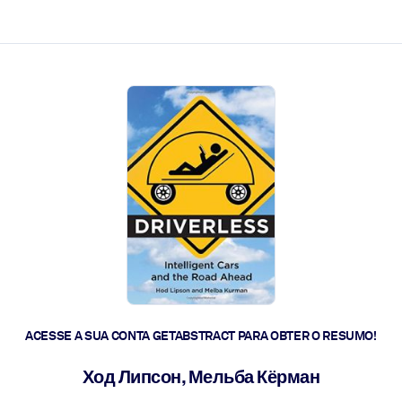
 a ação rápida.
 futuro.
ACESSE A SUA CONTA GETABSTRACT PARA OBTER O RESUMO!
Ход Липсон, Мельба Кёрман