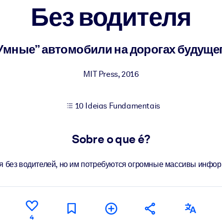
Без водителя
sultados de aprendizagem mais sólidos.
Умные” автомобили на дорогах будуще
s confiável e pronto para uso.
MIT Press
,
2016
10 Ideias Fundamentais
urado para melhorar os resultados.
Sobre o que é?
я без водителей, но им потребуются огромные массивы инфо
4