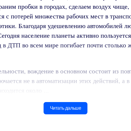
раним пробки в городах, сделаем воздух чище
ся с потерей множества рабочих мест в трансп
тики. Благодаря удешевлению автомобилей лю
 Сегодня население планеты активно пользует
в ДТП во всем мире погибает почти столько же
тельности, вождение в основном состоит из по
ючается не в автоматизации этих действий, а 
ходится около ...
Читать дальше