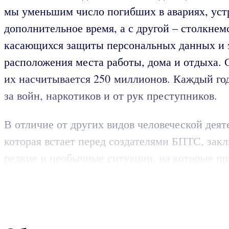
мы уменьшим число погибших в авариях, уст
дополнительное время, а с другой – столкнем
касающихся защиты персональных данных и э
расположения места работы, дома и отдыха.
их насчитывается 250 миллионов. Каждый год 
за войн, наркотиков и от рук преступников.
В отличие от других видов человеческой дея
которая встает перед создателями БПТС, закл
редкие и необычные ситуации, на которые при