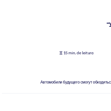
POR SISTEMA
Para LMS/LXP
Leve conhecimento verificado e conciso para seu LMS/LXP para re
“
Para bibliotecas corporativas
Enriqueça sua biblioteca corporativa com conhecimento de negócio
Para sistemas de IA
15 min. de leitura
Alimente seus sistemas de IA com conhecimento confiável e estrut
Автомобили будущего смогут обходитьс